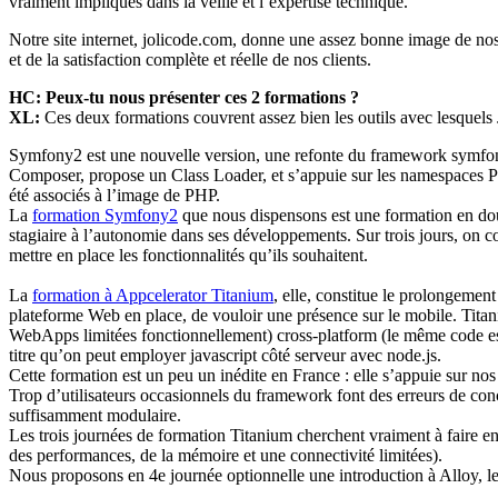
vraiment impliqués dans la veille et l’expertise technique.
Notre site internet, jolicode.com, donne une assez bonne image de nos m
et de la satisfaction complète et réelle de nos clients.
HC: Peux-tu nous présenter ces 2 formations ?
XL:
Ces deux formations couvrent assez bien les outils avec lesquels J
Symfony2 est une nouvelle version, une refonte du framework symfony
Composer, propose un Class Loader, et s’appuie sur les namespaces PHP
été associés à l’image de PHP.
La
formation Symfony2
que nous dispensons est une formation en dou
stagiaire à l’autonomie dans ses développements. Sur trois jours, on c
mettre en place les fonctionnalités qu’ils souhaitent.
La
formation à Appcelerator Titanium
, elle, constitue le prolongement
plateforme Web en place, de vouloir une présence sur le mobile. Titan
WebApps limitées fonctionnellement) cross-platform (le même code est 
titre qu’on peut employer javascript côté serveur avec node.js.
Cette formation est un peu un inédite en France : elle s’appuie sur no
Trop d’utilisateurs occasionnels du framework font des erreurs de con
suffisamment modulaire.
Les trois journées de formation Titanium cherchent vraiment à faire e
des performances, de la mémoire et une connectivité limitées).
Nous proposons en 4e journée optionnelle une introduction à Alloy, l