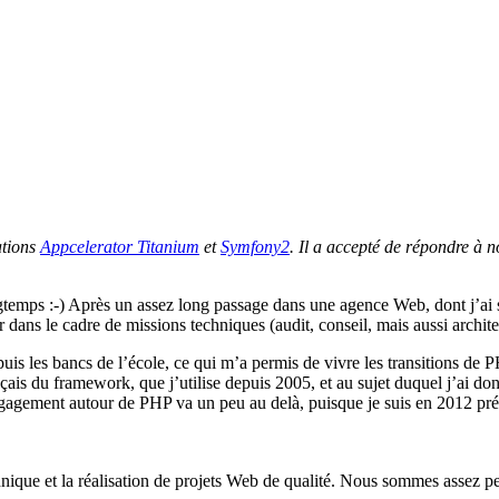
ations
Appcelerator Titanium
et
Symfony2
. Il a accepté de répondre à n
emps :-) Après un assez long passage dans une agence Web, dont j’ai suc
ir dans le cadre de missions techniques (audit, conseil, mais aussi arch
puis les bancs de l’école, ce qui m’a permis de vivre les transitions d
ais du framework, que j’utilise depuis 2005, et au sujet duquel j’ai do
gagement autour de PHP va un peu au delà, puisque je suis en 2012 prés
chnique et la réalisation de projets Web de qualité. Nous sommes assez p