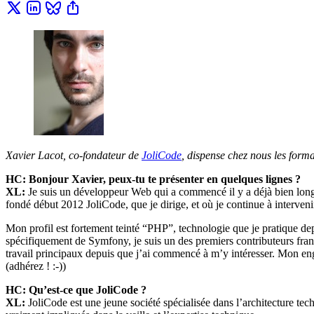
Xavier Lacot, co-fondateur de
JoliCode
, dispense chez nous les form
HC: Bonjour Xavier, peux-tu te présenter en quelques lignes ?
XL:
Je suis un développeur Web qui a commencé il y a déjà bien longt
fondé début 2012 JoliCode, que je dirige, et où je continue à interven
Mon profil est fortement teinté “PHP”, technologie que je pratique de
spécifiquement de Symfony, je suis un des premiers contributeurs franç
travail principaux depuis que j’ai commencé à m’y intéresser. Mon en
(adhérez ! :-))
HC: Qu’est-ce que JoliCode ?
XL:
JoliCode est une jeune société spécialisée dans l’architecture te