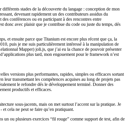
 différents stades de la découverte du langage : conception de mon
ressant, devenant rapidement un des contributeurs assidus du
 des conférences ou en participant à des rencontres entre
t donc avec plaisir que je contribue du code ou juste du temps, dés
, et ensuite parce que Titanium est encore plus récent que ça, la
10, puis je me suis particulièrement intéressé à la manipulation de
ationnal Mapper) joli.js, que j’ai eu la chance de pouvoir présenter
e d’applications plus tard, mon engouement pour le framework n’est
lles versions plus performantes, rapides, simples ou efficaces sortant
n leur transmettant les compétences acquises au long de projets pas
néralement le refondre dés le développement terminé. Donner des
tement productifs et efficaces.
ecture sous-jacents, mais on met surtout l’accent sur la pratique. Je
- et cela ne peut se faire qu’en pratiquant.
s un ou plusieurs exercices “fil rouge” comme support de test, afin de