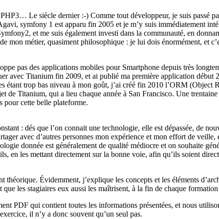
PHP3… Le siècle dernier :-) Comme tout développeur, je suis passé par
 Agavi, symfony 1 est apparu fin 2005 et je m’y suis immédiatement inté
 Symfony2, et me suis également investi dans la communauté, en donnant
 mon métier, quasiment philosophique : je lui dois énormément, et c’es
oppe pas des applications mobiles pour Smartphone depuis très longtemps
r avec Titanium fin 2009, et ai publié ma première application début 20
 étant trop bas niveau à mon goût, j’ai créé fin 2010 l’ORM (Object Rel
jet de Titanium, qui a lieu chaque année à San Francisco. Une trentain
s pour cette belle plateforme.
tant : dés que l’on connait une technologie, elle est dépassée, de nouve
ager avec d’autres personnes mon expérience et mon effort de veille, e
hnologie donnée est généralement de qualité médiocre et on souhaite gé
s, en les mettant directement sur la bonne voie, afin qu’ils soient direc
théorique. Évidemment, j’explique les concepts et les éléments d’archit
que les stagiaires eux aussi les maîtrisent, à la fin de chaque formation 
nt PDF qui contient toutes les informations présentées, et nous utilison
exercice, il n’y a donc souvent qu’un seul pas.