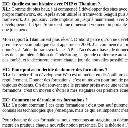
HC: Quelle est ton histoire avec PHP et Titanium ?
XL:
Comme dit plus haut, j’ai commencé à développer des sites avec 
propre framework, etc. Après avoir utilisé le framework Seagull puis
framework. J’ai poursuivi cette implication jusqu’à maintenant, avec
développeurs. L’Open Source est une dimension vraiment importante de
que je le peux.
Mon rapport à Titanium est plus récent. D’abord parce qu’on ne dével
première version publique étant apparue en 2009. J’ai commencé à joue
données à l’aide du framework : les APIs d’accès aux bases de données
lors de la première édition de CodeStrong, la grande conférence au su
pas tombé, et je décourvre encore chaque jour de nouvelles possibilité
HC: Pourquoi as tu décidé de donner des formations ?
XL:
Le métier d’un développeur Web est un métier en déséquilibre cons
régulièrement. Donner des formations, c’est un moyen pour moi de part
toujours évidents. On dit souvent que le premier projet avec une tec
formations, c’est un moyen d’éviter à mes stagiaires ces premiers écueil
HC: Comment se déroulent ces formations ?
XL:
Un point commun à ces deux formations : c’est tout sauf purement 
connais les technologies que j’enseigne, mais ce qui est important c’est 
Pour chacune de ces formations, nous remettons au stagiaire un docume
mettre en pratique chaque nouvelle notion présentée. De la théorie à l’