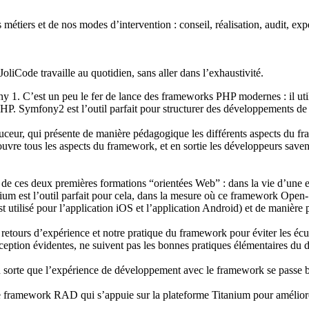
étiers et de nos modes d’intervention : conseil, réalisation, audit, expe
oliCode travaille au quotidien, sans aller dans l’exhaustivité.
 1. C’est un peu le fer de lance des frameworks PHP modernes : il uti
. Symfony2 est l’outil parfait pour structurer des développements de ma
ceur, qui présente de manière pédagogique les différents aspects du fr
ouvre tous les aspects du framework, et en sortie les développeurs savent
 de ces deux premières formations “orientées Web” : dans la vie d’une ent
ium est l’outil parfait pour cela, dans la mesure où ce framework Open-
utilisé pour l’application iOS et l’application Android) et de manière 
s retours d’expérience et notre pratique du framework pour éviter les é
ception évidentes, ne suivent pas les bonnes pratiques élémentaires du
n sorte que l’expérience de développement avec le framework se passe b
e framework RAD qui s’appuie sur la plateforme Titanium pour améliore