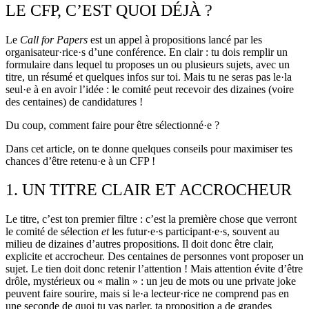
LE CFP, C’EST QUOI DÉJÀ ?
Le
Call for Papers
est un appel à propositions lancé par les
organisateur·rice·s d’une conférence. En clair : tu dois remplir un
formulaire dans lequel tu proposes un ou plusieurs sujets, avec un
titre, un résumé et quelques infos sur toi. Mais tu ne seras pas le·la
seul·e à en avoir l’idée : le comité peut recevoir des dizaines (voire
des centaines) de candidatures !
Du coup, comment faire pour être sélectionné·e ?
Dans cet article, on te donne quelques conseils pour maximiser tes
chances d’être retenu·e à un CFP !
1. UN TITRE CLAIR ET ACCROCHEUR
Le titre, c’est ton premier filtre : c’est la première chose que verront
le comité de sélection
et
les futur·e·s participant·e·s, souvent au
milieu de dizaines d’autres propositions. Il doit donc être clair,
explicite et accrocheur. Des centaines de personnes vont proposer un
sujet. Le tien doit donc retenir l’attention ! Mais attention évite d’être
drôle, mystérieux ou « malin » : un jeu de mots ou une private joke
peuvent faire sourire, mais si le·a lecteur·rice ne comprend pas en
une seconde de quoi tu vas parler, ta proposition a de grandes