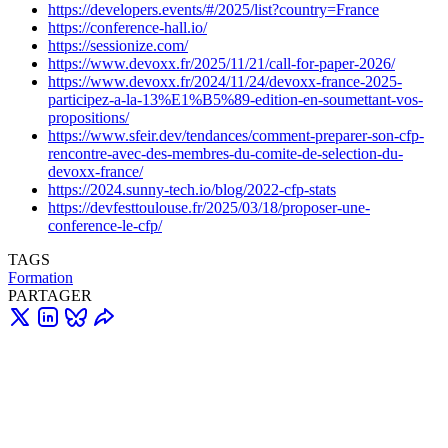
https://developers.events/#/2025/list?country=France
https://conference-hall.io/
https://sessionize.com/
https://www.devoxx.fr/2025/11/21/call-for-paper-2026/
https://www.devoxx.fr/2024/11/24/devoxx-france-2025-
participez-a-la-13%E1%B5%89-edition-en-soumettant-vos-
propositions/
https://www.sfeir.dev/tendances/comment-preparer-son-cfp-
rencontre-avec-des-membres-du-comite-de-selection-du-
devoxx-france/
https://2024.sunny-tech.io/blog/2022-cfp-stats
https://devfesttoulouse.fr/2025/03/18/proposer-une-
conference-le-cfp/
TAGS
Formation
PARTAGER