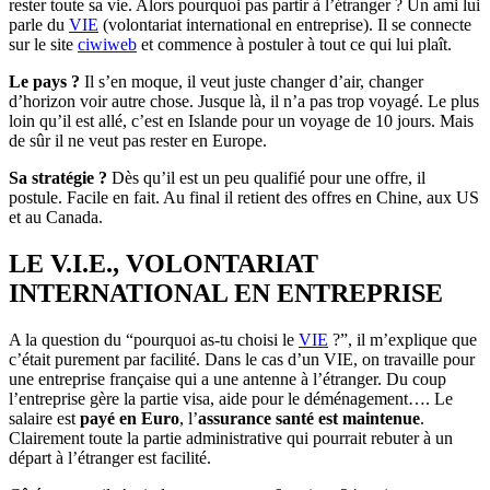
rester toute sa vie. Alors pourquoi pas partir à l’étranger ? Un ami lui
parle du
VIE
(volontariat international en entreprise). Il se connecte
sur le site
ciwiweb
et commence à postuler à tout ce qui lui plaît.
Le pays ?
Il s’en moque, il veut juste changer d’air, changer
d’horizon voir autre chose. Jusque là, il n’a pas trop voyagé. Le plus
loin qu’il est allé, c’est en Islande pour un voyage de 10 jours. Mais
de sûr il ne veut pas rester en Europe.
Sa stratégie ?
Dès qu’il est un peu qualifié pour une offre, il
postule. Facile en fait. Au final il retient des offres en Chine, aux US
et au Canada.
LE V.I.E., VOLONTARIAT
INTERNATIONAL EN ENTREPRISE
A la question du “pourquoi as-tu choisi le
VIE
?”, il m’explique que
c’était purement par facilité. Dans le cas d’un VIE, on travaille pour
une entreprise française qui a une antenne à l’étranger. Du coup
l’entreprise gère la partie visa, aide pour le déménagement…. Le
salaire est
payé en Euro
, l’
assurance santé est maintenue
.
Clairement toute la partie administrative qui pourrait rebuter à un
départ à l’étranger est facilité.