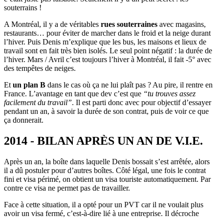
souterrains !
A Montréal, il y a de véritables
rues souterraines
avec magasins,
restaurants… pour éviter de marcher dans le froid et la neige durant
l’hiver. Puis Denis m’explique que les bus, les maisons et lieux de
travail sont en fait très bien isolés. Le seul point négatif : la durée de
l’hiver. Mars / Avril c’est toujours l’hiver à Montréal, il fait -5° avec
des tempêtes de neiges.
Et
un plan B
dans le cas où ça ne lui plaît pas ? Au pire, il rentre en
France. L’avantage en tant que dev c’est que
“tu trouves assez
facilement du travail”
. Il est parti donc avec pour objectif d’essayer
pendant un an, à savoir la durée de son contrat, puis de voir ce que
ça donnerait.
2014 - BILAN APRÈS UN AN DE V.I.E.
Après un an, la boîte dans laquelle Denis bossait s’est arrêtée, alors
il a dû postuler pour d’autres boîtes. Côté légal, une fois le contrat
fini et visa périmé, on obtient un visa touriste automatiquement. Par
contre ce visa ne permet pas de travailler.
Face à cette situation, il a opté pour un PVT car il ne voulait plus
avoir un visa fermé, c’est-à-dire lié à une entreprise. Il décroche