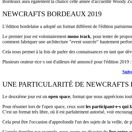
Bordeaux aura également la chance cette année d'accueillir Woody Zu
NEWCRAFTS BORDEAUX 2019
L'édition bordelaise a adopté un format différent de l'édition parisienn
Le premier jour est volontairement
mono track
, pour tenter de propo
comment fabriquer une architecture "event sourcée" hautement perfor
Cela nous permet à la fois de parler des connaissances en tant que d
Plusieurs orateur·rice·s ont d'ailleurs été annoncé pour l'édition 2019 
Suiv
UNE PARTICULARITÉ DE NEWCRAFTS 
Le deuxième jour est un
open space
, format que nous apprécions tout
Pour résumer lors de l'open space, ceux sont
les participant·e·s qui
C'est un format très libre, où il est parfaitement autorisé, voir encoura
Cela peut être l'occasion d'approfondir l'un des sujets de la veille, de
L'année dernière par exemple, nous avons pu discuter du
lien entre a