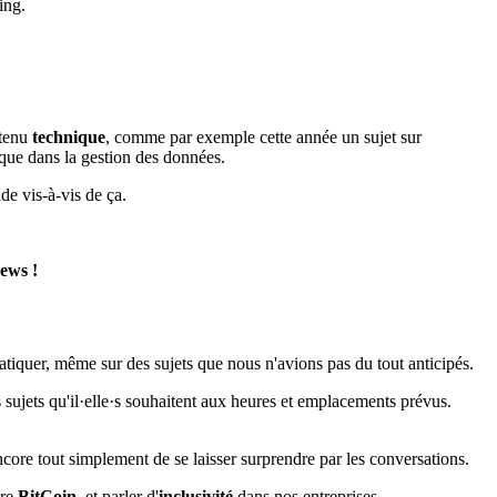
ing.
ntenu
technique
, comme par exemple cette année un sujet sur
ique dans la gestion des données.
tude vis-à-vis de ça.
ews !
atiquer, même sur des sujets que nous n'avions pas du tout anticipés.
s sujets qu'il·elle·s souhaitent aux heures et emplacements prévus.
encore tout simplement de se laisser surprendre par les conversations.
ère
BitCoin
, et parler d'
inclusivité
dans nos entreprises.