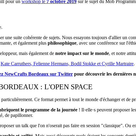
ill pour un
workshop le
7 octobre 2019
sur le sujet du Mob Programm
e.
ser une suite cohérente de sujets. Nous essayons toujours d'allier un co
mante, et également plus
philosophique
, avec une conférence sur l'éth
éveloppeur, mais également de
notre impact sur le monde
, et notre atti
:
Kate Carruthers, Felienne Hermans, Bodil Stokke et Cyrille Martraire
.
ez NewCrafts Bordeaux sur Twitter
pour découvrir les dernières n
BORDEAUX : L'OPEN SPACE
 particulièrement. Ce format permet à tout le monde d'échanger et de pr
 fabriquent le programme de la journée
! Il·elle·s peuvent proposer le
gé, de papillonner.
 proposer un talk que l'on n'oserait pas faire en session "classique". Ou 
narchie et agilité
. Mais aussi découvrir quels étaient les concepts derri