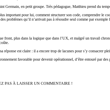
int Germain, en petit groupe. Très pédagogue, Matthieu prend du temps p
 plus important pour lui, comment structurer son code, comprendre le code
sur des problèmes qu’il n’arrivait pas à résoudre seul comme par exemple 
ue front, plus dans la logique que dans l’UX, et malgré un travail chro
coûte.
a réponse est claire : il a encore trop de lacunes pour s’y consacrer pl
ironnement favorable pour devenir opérationnel, d’être entouré par des
TEZ PAS À LAISSER UN COMMENTAIRE !