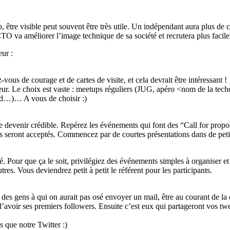
être visible peut souvent être très utile. Un indépendant aura plus de con
TO va améliorer l’image technique de sa société et recrutera plus facil
ur :
us de courage et de cartes de visite, et cela devrait être intéressant !
loppeur. Le choix est vaste : meetups réguliers (JUG, apéro <nom de l
nd…)… A vous de choisir :)
e devenir crédible. Repérez les événements qui font des “Call for propos
s seront acceptés. Commencez par de courtes présentations dans de petit
lité. Pour que ça le soit, privilégiez des événements simples à organise
tres. Vous deviendrez petit à petit le référent pour les participants.
des gens à qui on aurait pas osé envoyer un mail, être au courant de la
t d’avoir ses premiers followers. Ensuite c’est eux qui partageront vos t
 que notre Twitter :)