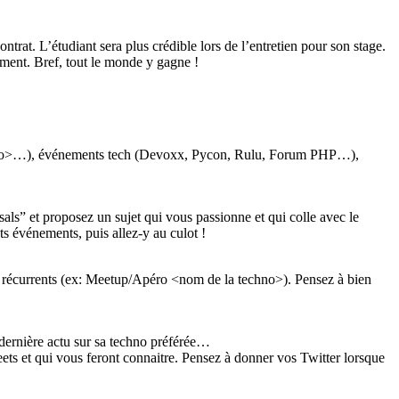
trat. L’étudiant sera plus crédible lors de l’entretien pour son stage.
ement. Bref, tout le monde y gagne !
a techo>…), événements tech (Devoxx, Pycon, Rulu, Forum PHP…),
als” et proposez un sujet qui vous passionne et qui colle avec le
s événements, puis allez-y au culot !
r et récurrents (ex: Meetup/Apéro <nom de la techno>). Pensez à bien
 dernière actu sur sa techno préférée…
weets et qui vous feront connaitre. Pensez à donner vos Twitter lorsque