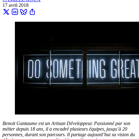
17 avril 2018
Benoit Gantaume est un Artisan Développeur. Passionné par son
métier depuis 18 ans, il a encadré plusieurs équipes, jusqu’à 20
personnes, durant son parcours. Il partage aujourd’hui sa vision du