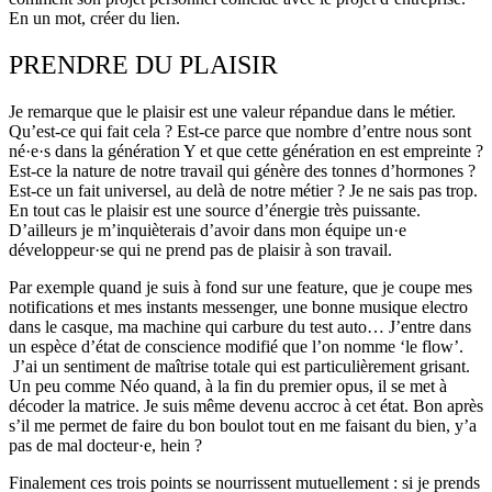
En un mot, créer du lien.
PRENDRE DU PLAISIR
Je remarque que le plaisir est une valeur répandue dans le métier.
Qu’est-ce qui fait cela ? Est-ce parce que nombre d’entre nous sont
né·e·s dans la génération Y et que cette génération en est empreinte ?
Est-ce la nature de notre travail qui génère des tonnes d’hormones ?
Est-ce un fait universel, au delà de notre métier ? Je ne sais pas trop.
En tout cas le plaisir est une source d’énergie très puissante.
D’ailleurs je m’inquièterais d’avoir dans mon équipe un·e
développeur·se qui ne prend pas de plaisir à son travail.
Par exemple quand je suis à fond sur une feature, que je coupe mes
notifications et mes instants messenger, une bonne musique electro
dans le casque, ma machine qui carbure du test auto… J’entre dans
un espèce d’état de conscience modifié que l’on nomme ‘le flow’.
J’ai un sentiment de maîtrise totale qui est particulièrement grisant.
Un peu comme Néo quand, à la fin du premier opus, il se met à
décoder la matrice. Je suis même devenu accroc à cet état. Bon après
s’il me permet de faire du bon boulot tout en me faisant du bien, y’a
pas de mal docteur·e, hein ?
Finalement ces trois points se nourrissent mutuellement : si je prends