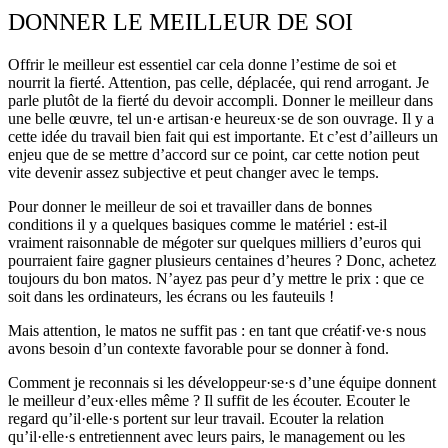
DONNER LE MEILLEUR DE SOI
Offrir le meilleur est essentiel car cela donne l’estime de soi et
nourrit la fierté. Attention, pas celle, déplacée, qui rend arrogant. Je
parle plutôt de la fierté du devoir accompli. Donner le meilleur dans
une belle œuvre, tel un·e artisan·e heureux·se de son ouvrage. Il y a
cette idée du travail bien fait qui est importante. Et c’est d’ailleurs un
enjeu que de se mettre d’accord sur ce point, car cette notion peut
vite devenir assez subjective et peut changer avec le temps.
Pour donner le meilleur de soi et travailler dans de bonnes
conditions il y a quelques basiques comme le matériel : est-il
vraiment raisonnable de mégoter sur quelques milliers d’euros qui
pourraient faire gagner plusieurs centaines d’heures ? Donc, achetez
toujours du bon matos. N’ayez pas peur d’y mettre le prix : que ce
soit dans les ordinateurs, les écrans ou les fauteuils !
Mais attention, le matos ne suffit pas : en tant que créatif·ve·s nous
avons besoin d’un contexte favorable pour se donner à fond.
Comment je reconnais si les développeur·se·s d’une équipe donnent
le meilleur d’eux·elles même ? Il suffit de les écouter. Ecouter le
regard qu’il·elle·s portent sur leur travail. Ecouter la relation
qu’il·elle·s entretiennent avec leurs pairs, le management ou les