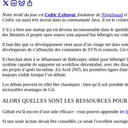
Notre invité du jour est
Cedric Exbrayat
, fondateur de
NinjaSquad
e
Cedric est aussi très investi dans la communauté Java. Il est le créa
S’il y a bien une startup qui est devenu incontournable dans le quotid
des librairies et projets open source sont aujourd’hui hébergés sur ce
Il faut dire que ce développement vient aussi d’un virage net dans notre
développeurs de s’affranchir des contraintes de SVN et consorts. Git no
Il cherchait alors à se débarrasser de BitKeeper, utilisé pour héberger l
système capable de supporter un workflow décentralisé, avec des dizain
ses projets d’après lui-même. En Avril 2005, les premières lignes étaie
toujours visible lorsque l’on débute.
Les débuts peuvent en effet être chaotiques : bien qu’il soit possible
incroyables avantages de Git.
ALORS QUELLES SONT LES RESSOURCES POUR
Github est là encore d’une aide efficace : vous pouvez apprendre les
b
Si une seule lecture devait être conseillée, ce serait l’excellent ouvrag