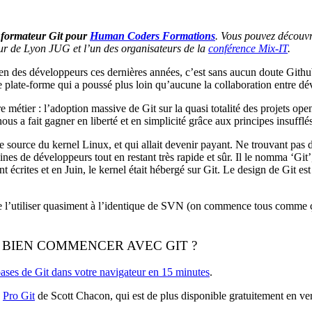
t
formateur Git pour
Human Coders Formations
. Vous pouvez découvr
teur de Lyon JUG et l’un des organisateurs de la
conférence Mix-IT
.
ien des développeurs ces dernières années, c’est sans aucun doute Github.
tte plate-forme qui a poussé plus loin qu’aucune la collaboration entre 
 métier : l’adoption massive de Git sur la quasi totalité des projets ope
us a fait gagner en liberté et en simplicité grâce aux principes insufflé
e source du kernel Linux, et qui allait devenir payant. Ne trouvant pas de 
es de développeurs tout en restant très rapide et sûr. Il le nomma ‘Git’
nt écrites et en Juin, le kernel était hébergé sur Git. Le design de Git e
 de l’utiliser quasiment à l’identique de SVN (on commence tous comme ça
 BIEN COMMENCER AVEC GIT ?
ases de Git dans votre navigateur en 15 minutes
.
e
Pro Git
de Scott Chacon, qui est de plus disponible gratuitement en v