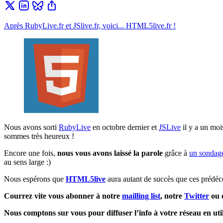
Après RubyLive.fr et JSlive.fr, voici... HTML5live.fr !
Nous avons sorti
RubyLive
en octobre dernier et
JSLive
il y a un moi
sommes très heureux !
Encore une fois,
nous vous avons laissé la parole
grâce à
un sondag
au sens large :)
Nous espérons que
HTML5live
aura autant de succès que ces prédéc
Courrez vite vous abonner à notre
mailling list
, notre
Twitter
ou 
Nous comptons sur vous pour diffuser l’info à votre réseau en utili