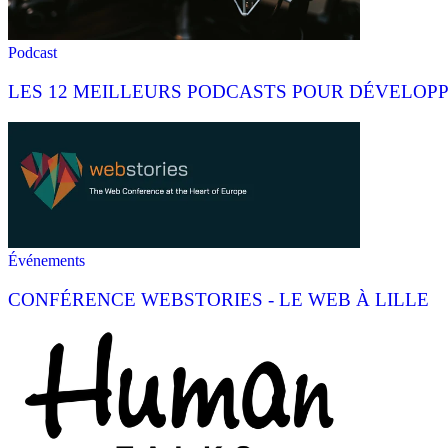
Podcast
LES 12 MEILLEURS PODCASTS POUR DÉVELOPP
Événements
CONFÉRENCE WEBSTORIES - LE WEB À LILLE