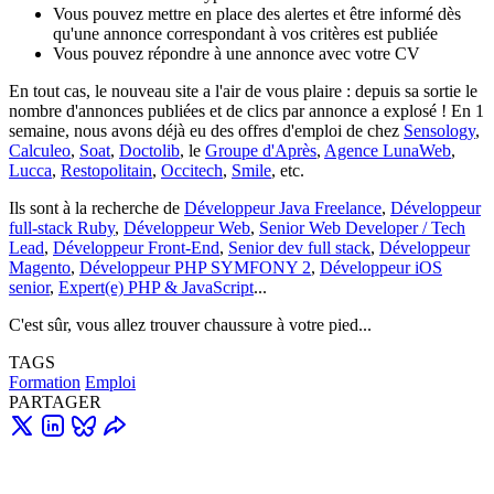
Vous pouvez mettre en place des alertes et être informé dès
qu'une annonce correspondant à vos critères est publiée
Vous pouvez répondre à une annonce avec votre CV
En tout cas, le nouveau site a l'air de vous plaire : depuis sa sortie le
nombre d'annonces publiées et de clics par annonce a explosé ! En 1
semaine, nous avons déjà eu des offres d'emploi de chez
Sensology
,
Calculeo
,
Soat
,
Doctolib
, le
Groupe d'Après
,
Agence LunaWeb
,
Lucca
,
Restopolitain
,
Occitech
,
Smile
, etc.
Ils sont à la recherche de
Développeur Java Freelance
,
Développeur
full-stack Ruby
,
Développeur Web
,
Senior Web Developer / Tech
Lead
,
Développeur Front-End
,
Senior dev full stack
,
Développeur
Magento
,
Développeur PHP SYMFONY 2
,
Développeur iOS
senior
,
Expert(e) PHP & JavaScript
...
C'est sûr, vous allez trouver chaussure à votre pied...
TAGS
Formation
Emploi
PARTAGER