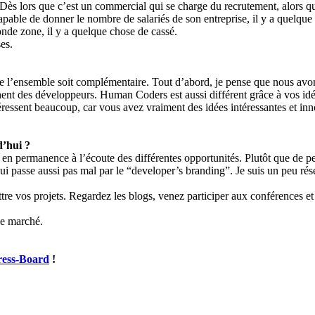
 Dès lors que c’est un commercial qui se charge du recrutement, alors qu
capable de donner le nombre de salariés de son entreprise, il y a quelq
de zone, il y a quelque chose de cassé.
es.
 l’ensemble soit complémentaire. Tout d’abord, je pense que nous avons
hent des développeurs. Human Coders est aussi différent grâce à vos idée
éressent beaucoup, car vous avez vraiment des idées intéressantes et inn
d’hui ?
r en permanence à l’écoute des différentes opportunités. Plutôt que de p
 passe aussi pas mal par le “developer’s branding”. Je suis un peu réser
re vos projets. Regardez les blogs, venez participer aux conférences et 
le marché.
ress-Board
!