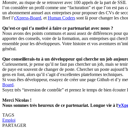
Monstre
, au risque de se retrouver avec 100 appels de la part de SSII.
l’on considère un profil comme une “facturation” et que l’on est pas 
un abonnement annuel aux entreprises pour proposer des CVs de secon
Bref l’
eXpress-Board
, et
Human Coders
sont là pour changer les chos
Qu’est-ce qui t’a motivé à faire ce partenariat avec nous ?
Nous avons des points communs et aussi assez de différences pour que
apporter des conseils, voire de la formation, aux entreprises qui cherc
ensemble pour les développeurs. Votre histoire et vos aventures m’int
général.
Que conseillerais-tu à un développeur qui cherche un job aujour
Curieusement, je pense qu’il ne faut pas chercher un job, mais se teni
de paye est souvent de changer de poste. Chercher un poste aujourd’hui
gens en font, alors qu’il s’agit d’excellentes plateformes techniques.
Si vous êtes développeur, essayez de créer une page Github et d’y mett
Board
.
Soyez très “inversion de contrôle” et prenez le temps de bien écouter 
Merci Nicolas !
Nous sommes très heureux de ce partenariat. Longue vie à l
‘eXp
TAGS
Emploi
PARTAGER