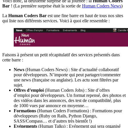
Voici donc, la deuxième surprise de la journée : la
Human Coders
Bar
! (La première surprise était la sortie de
Human Coders News
)
La
Human Coders Bar
est une fine barre en haut de tous nos sites
qui liste nos différents services. Voici à quoi elle ressemble :
Faisons à présent un petit récapitulatif des services présentés dans
cette barre :
News
(Human Coders News) : Site d’actualité collaboratif
pour développeurs. N’importe qui peut partager/commenter
une news (française ou anglaise). Les actu sont filtrées par
sujet.
Offres d’emploi
(Human Coders Jobs) : Site d’offres
d’emploi pour développeurs. Un format repensé, des photos et
des vidéos dans les annonces, des test de compatibilité, plus
de 1000 vues par annonce en moyenne…
Formations
(Human Coders Formations) : Formations pour
développeurs (Ruby on Rails, Python Django,
SASS/Compass… et d’autres très bientôt !)
Evénements
(Human Talks) : Evénement qui sera organisé