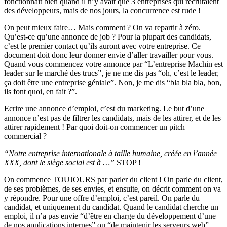
fonctionnait bien quand il n’y avait que 3 entreprises qui recrutaient
des développeurs, mais de nos jours, la concurrence est rude !
On peut mieux faire… Mais comment ? On va repartir à zéro.
Qu’est-ce qu’une annonce de job ? Pour la plupart des candidats,
c’est le premier contact qu’ils auront avec votre entreprise. Ce
document doit donc leur donner envie d’aller travailler pour vous.
Quand vous commencez votre annonce par “L’entreprise Machin est
leader sur le marché des trucs”, je ne me dis pas “oh, c’est le leader,
ça doit être une entreprise géniale”. Non, je me dis “bla bla bla, bon,
ils font quoi, en fait ?”.
Ecrire une annonce d’emploi, c’est du marketing. Le but d’une
annonce n’est pas de filtrer les candidats, mais de les attirer, et de les
attirer rapidement ! Par quoi doit-on commencer un pitch
commercial ?
“Notre entreprise internationale à taille humaine, créée en l’année
XXX, dont le siège social est à …”
STOP !
On commence TOUJOURS par parler du client ! On parle du client,
de ses problèmes, de ses envies, et ensuite, on décrit comment on va
y répondre. Pour une offre d’emploi, c’est pareil. On parle du
candidat, et uniquement du candidat. Quand le candidat cherche un
emploi, il n’a pas envie “d’être en charge du développement d’une
de nos applications internes” ou “de maintenir les serveurs web”.