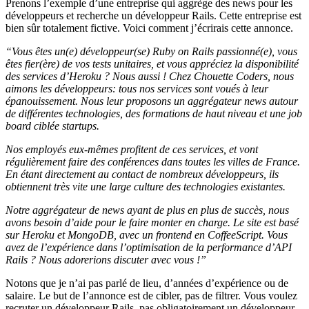
Prenons l’exemple d’une entreprise qui aggrège des news pour les
développeurs et recherche un développeur Rails. Cette entreprise est
bien sûr totalement fictive. Voici comment j’écrirais cette annonce.
“Vous êtes un(e) développeur(se) Ruby on Rails passionné(e), vous
êtes fier(ère) de vos tests unitaires, et vous appréciez la disponibilité
des services d’Heroku ? Nous aussi ! Chez Chouette Coders, nous
aimons les développeurs: tous nos services sont voués à leur
épanouissement. Nous leur proposons un aggrégateur news autour
de différentes technologies, des formations de haut niveau et une job
board ciblée startups.
Nos employés eux-mêmes profitent de ces services, et vont
régulièrement faire des conférences dans toutes les villes de France.
En étant directement au contact de nombreux développeurs, ils
obtiennent très vite une large culture des technologies existantes.
Notre aggrégateur de news ayant de plus en plus de succès, nous
avons besoin d’aide pour le faire monter en charge. Le site est basé
sur Heroku et MongoDB, avec un frontend en CoffeeScript. Vous
avez de l’expérience dans l’optimisation de la performance d’API
Rails ? Nous adorerions discuter avec vous !”
Notons que je n’ai pas parlé de lieu, d’années d’expérience ou de
salaire. Le but de l’annonce est de cibler, pas de filtrer. Vous voulez
recruter un développeur Rails, pas obligatoirement un développeur