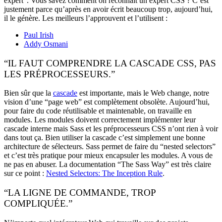
expert”. Vous savez comment on reconnaît un expert CSS ? C’est
justement parce qu’après en avoir écrit beaucoup trop, aujourd’hui,
il le génère. Les meilleurs l’approuvent et l’utilisent :
Paul Irish
Addy Osmani
“IL FAUT COMPRENDRE LA CASCADE CSS, PAS
LES PRÉPROCESSEURS.”
Bien sûr que la
cascade
est importante, mais le Web change, notre
vision d’une “page web” est complètement obsolète. Aujourd’hui,
pour faire du code réutilisable et maintenable, on travaille en
modules. Les modules doivent correctement implémenter leur
cascade interne mais Sass et les préprocesseurs CSS n’ont rien à voir
dans tout ça. Bien utiliser la cascade c’est simplement une bonne
architecture de sélecteurs. Sass permet de faire du “nested selectors”
et c’est très pratique pour mieux encapsuler les modules. A vous de
ne pas en abuser. La documentation “The Sass Way” est très claire
sur ce point :
Nested Selectors: The Inception Rule
.
“LA LIGNE DE COMMANDE, TROP
COMPLIQUÉE.”