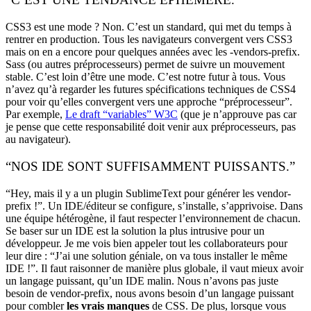
CSS3 est une mode ? Non. C’est un standard, qui met du temps à
rentrer en production. Tous les navigateurs convergent vers CSS3
mais on en a encore pour quelques années avec les -vendors-prefix.
Sass (ou autres préprocesseurs) permet de suivre un mouvement
stable. C’est loin d’être une mode. C’est notre futur à tous. Vous
n’avez qu’à regarder les futures spécifications techniques de CSS4
pour voir qu’elles convergent vers une approche “préprocesseur”.
Par exemple,
Le draft “variables” W3C
(que je n’approuve pas car
je pense que cette responsabilité doit venir aux préprocesseurs, pas
au navigateur).
“NOS IDE SONT SUFFISAMMENT PUISSANTS.”
“Hey, mais il y a un plugin SublimeText pour générer les vendor-
prefix !”. Un IDE/éditeur se configure, s’installe, s’apprivoise. Dans
une équipe hétérogène, il faut respecter l’environnement de chacun.
Se baser sur un IDE est la solution la plus intrusive pour un
développeur. Je me vois bien appeler tout les collaborateurs pour
leur dire : “J’ai une solution géniale, on va tous installer le même
IDE !”. Il faut raisonner de manière plus globale, il vaut mieux avoir
un langage puissant, qu’un IDE malin. Nous n’avons pas juste
besoin de vendor-prefix, nous avons besoin d’un langage puissant
pour combler
les vrais manques
de CSS. De plus, lorsque vous