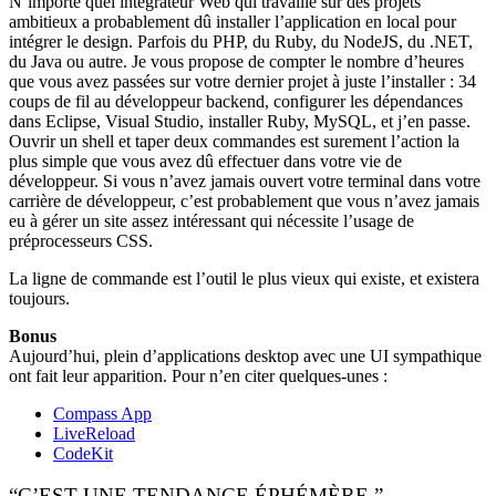
N’importe quel intégrateur Web qui travaille sur des projets
ambitieux a probablement dû installer l’application en local pour
intégrer le design. Parfois du PHP, du Ruby, du NodeJS, du .NET,
du Java ou autre. Je vous propose de compter le nombre d’heures
que vous avez passées sur votre dernier projet à juste l’installer : 34
coups de fil au développeur backend, configurer les dépendances
dans Eclipse, Visual Studio, installer Ruby, MySQL, et j’en passe.
Ouvrir un shell et taper deux commandes est surement l’action la
plus simple que vous avez dû effectuer dans votre vie de
développeur. Si vous n’avez jamais ouvert votre terminal dans votre
carrière de développeur, c’est probablement que vous n’avez jamais
eu à gérer un site assez intéressant qui nécessite l’usage de
préprocesseurs CSS.
La ligne de commande est l’outil le plus vieux qui existe, et existera
toujours.
Bonus
Aujourd’hui, plein d’applications desktop avec une UI sympathique
ont fait leur apparition. Pour n’en citer quelques-unes :
Compass App
LiveReload
CodeKit
“C’EST UNE TENDANCE ÉPHÉMÈRE.”