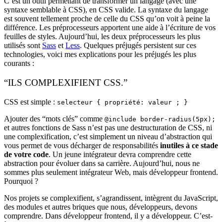
C’est un outil permettant de transformer un langage (avec une
syntaxe semblable à CSS), en CSS valide. La syntaxe du langage
est souvent tellement proche de celle du CSS qu’on voit à peine la
différence. Les préprocesseurs apportent une aide à l’écriture de vos
feuilles de styles. Aujourd’hui, les deux préprocesseurs les plus
utilisés sont
Sass
et
Less
. Quelques préjugés persistent sur ces
technologies, voici mes explications pour les préjugés les plus
courants :
“ILS COMPLEXIFIENT CSS.”
CSS est simple :
selecteur { propriété: valeur ; }
Ajouter des “mots clés” comme
@include border-radius(5px);
et autres fonctions de Sass n’est pas une destructuration de CSS, ni
une complexification, c’est simplement un niveau d’abstraction qui
vous permet de vous décharger de responsabilités
inutiles à ce stade
de votre code
. Un jeune intégrateur devra comprendre cette
abstraction pour évoluer dans sa carrière. Aujourd’hui, nous ne
sommes plus seulement intégrateur Web, mais développeur frontend.
Pourquoi ?
Nos projets se complexifient, s’agrandissent, intègrent du JavaScript,
des modules et autres briques que nous, développeurs, devons
comprendre. Dans développeur frontend, il y a développeur. C’est-