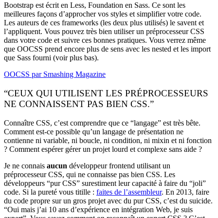
Bootstrap est écrit en Less, Foundation en Sass. Ce sont les
meilleures façons d’approcher vos styles et simplifier votre code.
Les auteurs de ces frameworks (les deux plus utilisés) le savent et
l’appliquent. Vous pouvez très bien utiliser un préprocesseur CSS
dans votre code et suivre ces bonnes pratiques. Vous verrez même
que OOCSS prend encore plus de sens avec les nested et les import
que Sass fourni (voir plus bas).
OOCSS par Smashing Magazine
“CEUX QUI UTILISENT LES PRÉPROCESSEURS
NE CONNAISSENT PAS BIEN CSS.”
Connaître CSS, c’est comprendre que ce “langage” est très bête.
Comment est-ce possible qu’un langage de présentation ne
contienne ni variable, ni boucle, ni condition, ni mixin et ni fonction
? Comment espérer gérer un projet lourd et complexe sans aide ?
Je ne connais
aucun
développeur frontend utilisant un
préprocesseur CSS, qui ne connaisse pas bien CSS. Les
développeurs “pur CSS” surestiment leur capacité à faire du “joli”
code. Si la pureté vous titille :
faites de l’assembleur
. En 2013, faire
du code propre sur un gros projet avec du pur CSS, c’est du suicide.
“Oui mais j’ai 10 ans d’expérience en intégration Web, je suis