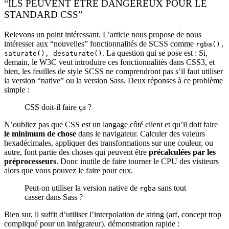
“ILS PEUVENT ÊTRE DANGEREUX POUR LE
STANDARD CSS”
Relevons un point intéressant. L’article nous propose de nous
intéresser aux “nouvelles” fonctionnalités de SCSS comme
rgba(),
. La question qui se pose est : Si,
saturate(), desaturate()
demain, le W3C veut introduire ces fonctionnalités dans CSS3, et
bien, les feuilles de style SCSS ne comprendront pas s’il faut utiliser
la version “native” ou la version Sass. Deux réponses à ce problème
simple :
CSS doit-il faire ça ?
N’oubliez pas que CSS est un langage côté client et qu’il doit faire
le minimum de chose
dans le navigateur. Calculer des valeurs
hexadécimales, appliquer des transformations sur une couleur, ou
autre, font partie des choses qui peuvent être
précalculées par les
préprocesseurs
. Donc inutile de faire tourner le CPU des visiteurs
alors que vous pouvez le faire pour eux.
Peut-on utiliser la version native de
sans tout
rgba
casser dans Sass ?
Bien sur, il suffit d’utiliser l’interpolation de string (arf, concept trop
compliqué pour un intégrateur). démonstration rapide :