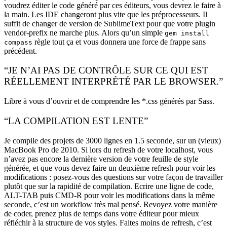
voudrez éditer le code généré par ces éditeurs, vous devrez le faire à
la main. Les IDE changeront plus vite que les préprocesseurs. Il
suffit de changer de version de SublimeText pour que votre plugin
vendor-prefix ne marche plus. Alors qu’un simple
gem install
règle tout ça et vous donnera une force de frappe sans
compass
précédent.
“JE N’AI PAS DE CONTRÔLE SUR CE QUI EST
RÉELLEMENT INTERPRÉTÉ PAR LE BROWSER.”
Libre à vous d’ouvrir et de comprendre les *.css générés par Sass.
“LA COMPILATION EST LENTE”
Je compile des projets de 3000 lignes en 1.5 seconde, sur un (vieux)
MacBook Pro de 2010. Si lors du refresh de votre localhost, vous
n’avez pas encore la dernière version de votre feuille de style
générée, et que vous devez faire un deuxième refresh pour voir les
modifications : posez-vous des questions sur votre façon de travailler
plutôt que sur la rapidité de compilation. Ecrire une ligne de code,
ALT-TAB puis CMD-R pour voir les modifications dans la même
seconde, c’est un workflow très mal pensé. Revoyez votre manière
de coder, prenez plus de temps dans votre éditeur pour mieux
réfléchir à la structure de vos styles. Faites moins de refresh, c’est