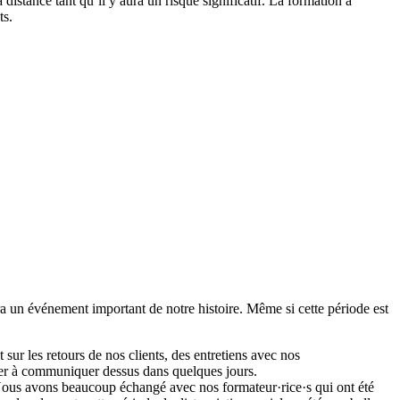
distance tant qu’il y aura un risque significatif. La formation à
ts.
 un événement important de notre histoire. Même si cette période est
sur les retours de nos clients, des entretiens avec nos
cer à communiquer dessus dans quelques jours.
e. Nous avons beaucoup échangé avec nos formateur·rice·s qui ont été