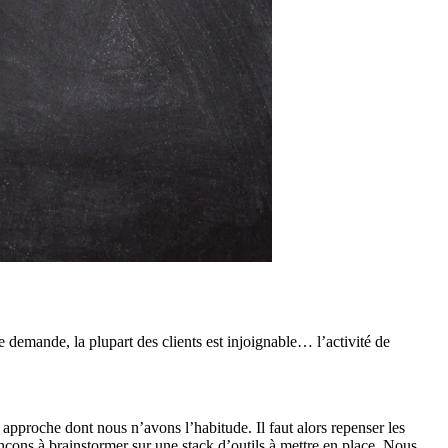
demande, la plupart des clients est injoignable… l’activité de
 approche dont nous n’avons l’habitude. Il faut alors repenser les
çons à brainstormer sur une stack d’outils à mettre en place. Nous