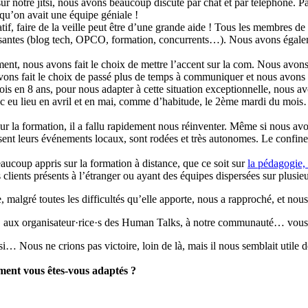
 notre jitsi, nous avons beaucoup discuté par chat et par téléphone. Par
qu’on avait une équipe géniale !
éatif, faire de la veille peut être d’une grande aide ! Tous les membres d
essantes (blog tech, OPCO, formation, concurrents…). Nous avons égaleme
ment, nous avons fait le choix de mettre l’accent sur la com. Nous avons
ons fait le choix de passé plus de temps à communiquer et nous avons 
fois en 8 ans, pour nous adapter à cette situation exceptionnelle, nous 
nc eu lieu en avril et en mai, comme d’habitude, le 2ème mardi du mois…m
r la formation, il a fallu rapidement nous réinventer. Même si nous 
ent leurs événements locaux, sont rodées et très autonomes. Le confine
ucoup appris sur la formation à distance, que ce soit sur
la pédagogie, 
clients présents à l’étranger ou ayant des équipes dispersées sur plusieur
e, malgré toutes les difficultés qu’elle apporte, nous a rapproché, et nou
e·s, aux organisateur·rice·s des Human Talks, à notre communauté… vous
… Nous ne crions pas victoire, loin de là, mais il nous semblait utile de
mment vous êtes-vous adaptés ?