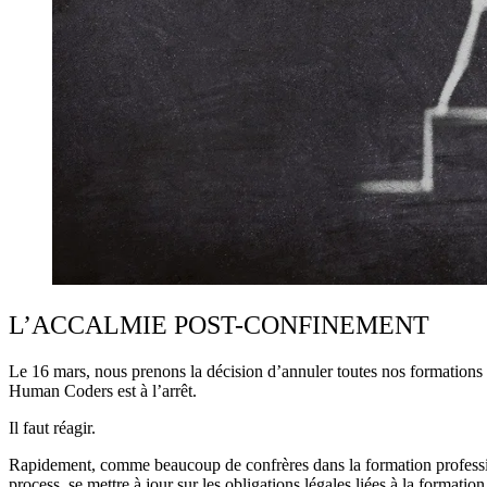
L’ACCALMIE POST-CONFINEMENT
Le 16 mars, nous prenons la décision d’annuler toutes nos formations 
Human Coders est à l’arrêt.
Il faut réagir.
Rapidement, comme beaucoup de confrères dans la formation professio
process, se mettre à jour sur les obligations légales liées à la form