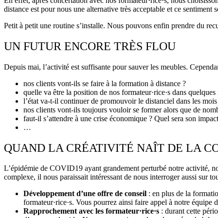
En effet, après concertation avec nos formateur·rice·s, nous choisissons
distance est pour nous une alternative très acceptable et ce sentiment se
Petit à petit une routine s’installe. Nous pouvons enfin prendre du rec
UN FUTUR ENCORE TRÈS FLOU
Depuis mai, l’activité est suffisante pour sauver les meubles. Cependant, 
nos clients vont-ils se faire à la formation à distance ?
quelle va être la position de nos formateur·rice·s dans quelques 
l’état va-t-il continuer de promouvoir le distanciel dans les mois
nos clients vont-ils toujours vouloir se former alors que de nomb
faut-il s’attendre à une crise économique ? Quel sera son impact
…
QUAND LA CRÉATIVITÉ NAÎT DE LA 
L’épidémie de COVID19 ayant grandement perturbé notre activité, nou
complexe, il nous paraissait intéressant de nous interroger aussi sur tout
Développement d’une offre de conseil
: en plus de la formati
formateur·rice·s. Vous pourrez ainsi faire appel à notre équip
Rapprochement avec les formateur·rice·s
: durant cette péri