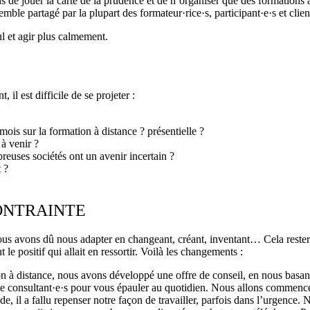
 de jouer la carte de la prudence et de n’organiser que des formations à 
mble partagé par la plupart des formateur·rice·s, participant·e·s et clien
ul et agir plus calmement.
il est difficile de se projeter :
mois sur la formation à distance ? présentielle ?
 à venir ?
reuses sociétés ont un avenir incertain ?
 ?
CONTRAINTE
s avons dû nous adapter en changeant, créant, inventant… Cela restera
 le positif qui allait en ressortir. Voilà les changements :
on à distance, nous avons développé une offre de conseil, en nous basant 
e de consultant·e·s pour vous épauler au quotidien. Nous allons commen
ode, il a fallu repenser notre façon de travailler, parfois dans l’urgenc