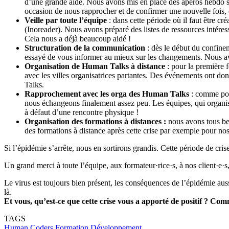
d’une grande aide. Nous avons mis en place des apéros hebdo sur
occasion de nous rapprocher et de confirmer une nouvelle fois, 
Veille par toute l’équipe
: dans cette période où il faut être cr
(Inoreader). Nous avons préparé des listes de ressources intér
Cela nous a déjà beaucoup aidé !
Structuration de la communication
: dès le début du confine
essayé de vous informer au mieux sur les changements. Nous av
Organisation de Human Talks à distance
: pour la première 
avec les villes organisatrices partantes. Des événements ont do
Talks.
Rapprochement avec les orga des Human Talks
: comme pou
nous échangeons finalement assez peu. Les équipes, qui organis
à défaut d’une rencontre physique !
Organisation des formations à distances :
nous avons tous bea
des formations à distance après cette crise par exemple pour nos 
Si l’épidémie s’arrête, nous en sortirons grandis. Cette période de cris
Un grand merci à toute l’équipe, aux formateur·rice·s, à nos client·
Le virus est toujours bien présent, les conséquences de l’épidémie aussi
là.
Et vous, qu’est-ce que cette crise vous a apporté de positif ? Co
TAGS
Human Coders
Formation
Développement