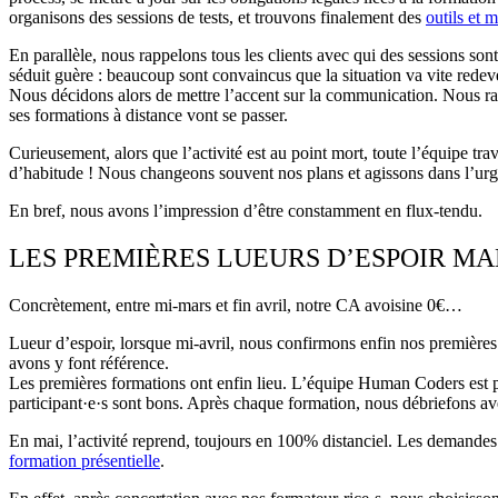
organisons des sessions de tests, et trouvons finalement des
outils et 
En parallèle, nous rappelons tous les clients avec qui des sessions sont
séduit guère : beaucoup sont convaincus que la situation va vite redeven
Nous décidons alors de mettre l’accent sur la communication. Nous ra
ses formations à distance vont se passer.
Curieusement, alors que l’activité est au point mort, toute l’équipe t
d’habitude ! Nous changeons souvent nos plans et agissons dans l’ur
En bref, nous avons l’impression d’être constamment en flux-tendu.
LES PREMIÈRES LUEURS D’ESPOIR MA
Concrètement, entre mi-mars et fin avril, notre CA avoisine 0€…
Lueur d’espoir, lorsque mi-avril, nous confirmons enfin nos première
avons y font référence.
Les premières formations ont enfin lieu. L’équipe Human Coders est pré
participant·e·s sont bons. Après chaque formation, nous débriefons a
En mai, l’activité reprend, toujours en 100% distanciel. Les demandes c
formation présentielle
.