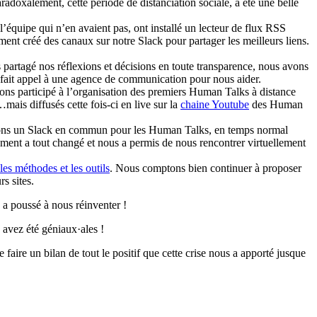
adoxalement, cette période de distanciation sociale, a été une belle
e l’équipe qui n’en avaient pas, ont installé un lecteur de flux RSS
nt créé des canaux sur notre Slack pour partager les meilleurs liens.
 partagé nos réflexions et décisions en toute transparence, nous avons
fait appel à une agence de communication pour nous aider.
avons participé à l’organisation des premiers Human Talks à distance
ais diffusés cette fois-ci en live sur la
chaine Youtube
des Human
avons un Slack en commun pour les Human Talks, en temps normal
ment a tout changé et nous a permis de nous rencontrer virtuellement
les méthodes et les outils
. Nous comptons bien continuer à proposer
s sites.
s a poussé à nous réinventer !
 avez été géniaux·ales !
 faire un bilan de tout le positif que cette crise nous a apporté jusque