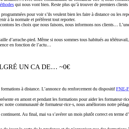
méthodes
qui nous vont bien. Reste plus qu’à trouver de premiers clients 
 programmées pour voir s’ils veulent bien les faire à distance ou les repor
ir à la normale et préfèrent tout reporter.
contons les choix que nous faisons, nous informons nos clients… L’une
ravaille d’arrache-pied. Même si nous sommes tous habitués au télétrava
gence en fonction de l’actu…
LGRÉ UN CA DE… ~0€
s formations à distance. L’annonce du renforcement du dispositif
FNE-F
sente en amont et pendant les formations pour aider les formateur·rice·s
vec notre communauté de formateur·rice·s, nous améliorons notre pédago
ontinuent. Au final, mai va s’avérer un mois plutôt correct en terme d’a