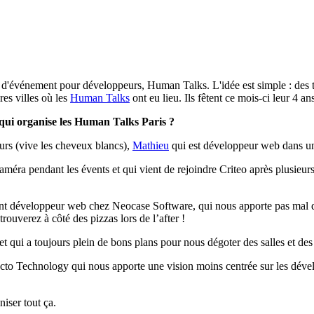
d'événement pour développeurs, Human Talks. L'idée est simple : des ta
res villes où les
Human Talks
ont eu lieu. Ils fêtent ce mois-ci leur 4 ans
qui organise les Human Talks Paris ?
urs (vive les cheveux blancs),
Mathieu
qui est développeur web dans une
caméra pendant les évents et qui vient de rejoindre Criteo après plusieu
ant développeur web chez Neocase Software, qui nous apporte pas mal d'én
rouverez à côté des pizzas lors de l’after !
 qui a toujours plein de bons plans pour nous dégoter des salles et des o
to Technology qui nous apporte une vision moins centrée sur les dévelop
iser tout ça.