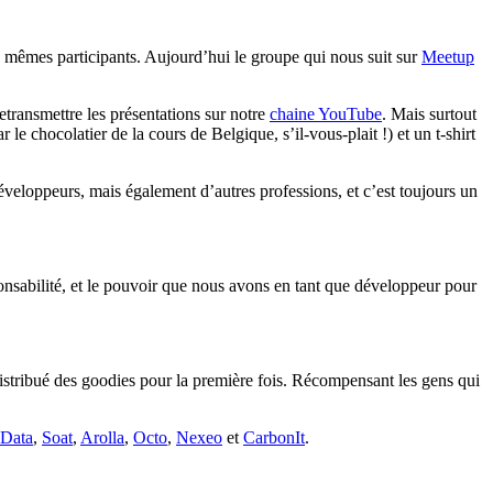
s mêmes participants. Aujourd’hui le groupe qui nous suit sur
Meetup
etransmettre les présentations sur notre
chaine YouTube
. Mais surtout
le chocolatier de la cours de Belgique, s’il-vous-plait !) et un t-shirt
veloppeurs, mais également d’autres professions, et c’est toujours un
ponsabilité, et le pouvoir que nous avons en tant que développeur pour
istribué des goodies pour la première fois. Récompensant les gens qui
Data
,
Soat
,
Arolla
,
Octo
,
Nexeo
et
CarbonIt
.