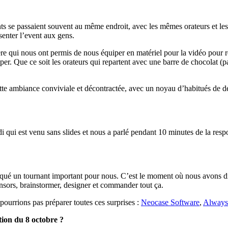
nts se passaient souvent au même endroit, avec les mêmes orateurs et le
senter l’event aux gens.
re qui nous ont permis de nous équiper en matériel pour la vidéo pour r
r. Que ce soit les orateurs qui repartent avec une barre de chocolat (par 
tte ambiance conviviale et décontractée, avec un noyau d’habitués de dé
adi qui est venu sans slides et nous a parlé pendant 10 minutes de la res
arqué un tournant important pour nous. C’est le moment où nous avons d
onsors, brainstormer, designer et commander tout ça.
pourrions pas préparer toutes ces surprises :
Neocase Software
,
Always
tion du 8 octobre ?