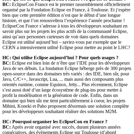
BC:
EclipseCon France est le premier rassemblement officiellement
organisé par la Fondation Eclipse en France, à Toulouse. Et j’espère
bien que cette première édition n’est que le début d’une longue
histoire, et que l’on renouvellera l’expérience l’année prochaine !
EclipseCon France s’adresse à tous les développeurs souhaitant en
savoir plus sur les projets les plus actifs de la communauté Eclipse,
ainsi qu’aux personnes curieuses de voir dans quels domaines
Eclipse est utilisé aujourd’hui – saviez-vous par exemple que le
CERN a intensivement utilisé Eclipse pour mettre au point le LHC?
HC: Qui utilise Eclipse aujourd’hui ? Pour quels usages ?
BC:
Eclipse est bien loin de n’être que l’IDE pour les développeurs
Java de ses débuts. La fondation Eclipse héberge près de 300 projets
open-source dans des domaines très variés : des IDE, bien sûr, pour
Java, C/C++, Javascript, Lua, ... mais aussi des composants plus
orientés runtime, comme Equinox, Jetty... Plus récemment, Eclipse
s’est aussi doté d’un large écosystème de plug-ins pour mettre à
profit la modélisation et la génération de code. Enfin, dans un
domaine qui bien sûr me tient particulièrement à coeur, les projets
Mihini, Koneki et Paho proposent désormais une solution complète
pour les développeurs souhaitant réaliser des solutions M2M.
HC: Pourquoi organiser les EclipseCon en France ?
BC:
Après avoir organisé avec succès, durant plusieurs années
consécutives, des évènements Eclipse sur Toulouse (d’abord