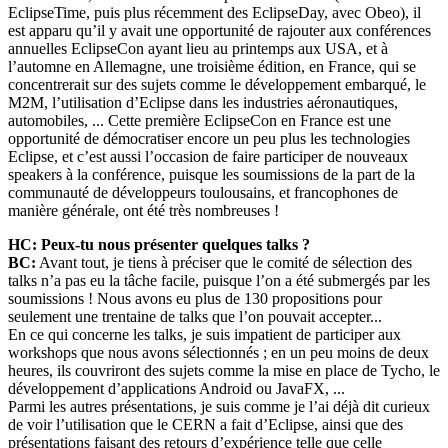
EclipseTime, puis plus récemment des EclipseDay, avec Obeo), il
est apparu qu’il y avait une opportunité de rajouter aux conférences
annuelles EclipseCon ayant lieu au printemps aux USA, et à
l’automne en Allemagne, une troisième édition, en France, qui se
concentrerait sur des sujets comme le développement embarqué, le
M2M, l’utilisation d’Eclipse dans les industries aéronautiques,
automobiles, ... Cette première EclipseCon en France est une
opportunité de démocratiser encore un peu plus les technologies
Eclipse, et c’est aussi l’occasion de faire participer de nouveaux
speakers à la conférence, puisque les soumissions de la part de la
communauté de développeurs toulousains, et francophones de
manière générale, ont été très nombreuses !
HC: Peux-tu nous présenter quelques talks ?
BC:
Avant tout, je tiens à préciser que le comité de sélection des
talks n’a pas eu la tâche facile, puisque l’on a été submergés par les
soumissions ! Nous avons eu plus de 130 propositions pour
seulement une trentaine de talks que l’on pouvait accepter...
En ce qui concerne les talks, je suis impatient de participer aux
workshops que nous avons sélectionnés ; en un peu moins de deux
heures, ils couvriront des sujets comme la mise en place de Tycho, le
développement d’applications Android ou JavaFX, ...
Parmi les autres présentations, je suis comme je l’ai déjà dit curieux
de voir l’utilisation que le CERN a fait d’Eclipse, ainsi que des
présentations faisant des retours d’expérience telle que celle