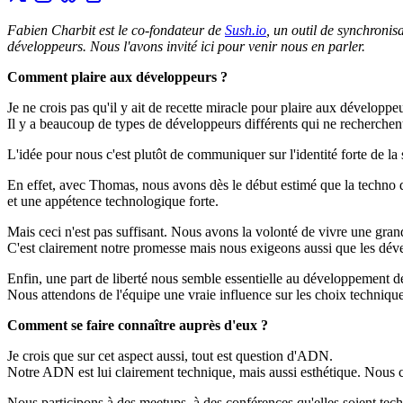
Fabien Charbit est le co-fondateur de
Sush.io
, un outil de synchronis
développeurs. Nous l'avons invité ici pour venir nous en parler.
Comment plaire aux développeurs ?
Je ne crois pas qu'il y ait de recette miracle pour plaire aux développeu
Il y a beaucoup de types de développeurs différents qui ne recherche
L'idée pour nous c'est plutôt de communiquer sur l'identité forte de la 
En effet, avec Thomas, nous avons dès le début estimé que la techno de
et une appétence technologique forte.
Mais ceci n'est pas suffisant. Nous avons la volonté de vivre une gran
C'est clairement notre promesse mais nous exigeons aussi que les dével
Enfin, une part de liberté nous semble essentielle au développement d
Nous attendons de l'équipe une vraie influence sur les choix technique
Comment se faire connaître auprès d'eux ?
Je crois que sur cet aspect aussi, tout est question d'ADN.
Notre ADN est lui clairement technique, mais aussi esthétique. Nous c
Nous participons à des meetups, à des conférences qu'elles soient t