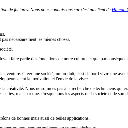
ation de factures. Nous nous connaissons car c'est un client de
Human C
rs.
nt pas nécessairement les mêmes choses.
société.
vait faire partie des fondations de notre culture, et que par conséquent
de aventure. Créer une société, un produit, c'est d'abord vivre une aven
oppeurs aient la motivation et l'envie de la vivre.
e la créativité. Nous ne sommes pas à la recherche de techniciens qui e
s certes, mais par que. Presque tous les aspects de la société et de son
réons de bonnes mais aussi de belles applications.
echniques ou non, comme auditeurs ou comme pitcheurs.