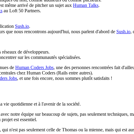
st même arrivé de pitcher un sujet aux
Human Talks
.
ks
au Loft 50 Partners.
lication
Sush.io
.
rs que nous rencontrons aujourd'hui, nous parlent d'abord de
Sush.io
, 
s réseaux de développeurs.
concentrer sur les communautés spécialisées.
venues de
Human Coders Jobs
, une des personnes rencontrées fait d'aille
 centrales chez Human Coders (Rails entre autres).
ers Jobs
, et une fois encore, nous sommes plutôt satisfaits !
 la vie quotidienne et à l'avenir de la société.
vec notre équipe sur beaucoup de sujets, pas seulement techniques, m
projet est essentiel.
, qui n'est pas seulement celle de Thomas ou la mienne, mais qui est auss