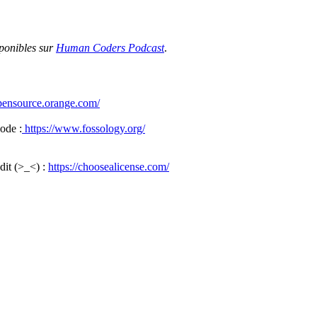
sponibles sur
Human Coders Podcast
.
opensource.orange.com/
code :
https://www.fossology.org/
dit (>_<) :
https://choosealicense.com/