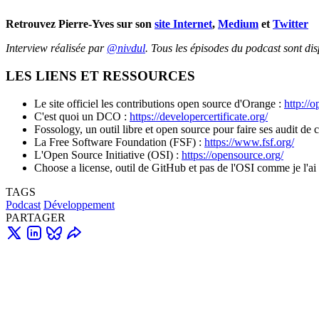
Retrouvez Pierre-Yves sur son
site Internet
,
Medium
et
Twitter
Interview réalisée par
@nivdul
.
Tous les épisodes du podcast sont di
LES LIENS ET RESSOURCES
Le site officiel les contributions open source d'Orange :
http://
C'est quoi un DCO :
https://developercertificate.org/
Fossology, un outil libre et open source pour faire ses audit de 
La Free Software Foundation (FSF) :
https://www.fsf.org/
L'Open Source Initiative (OSI) :
https://opensource.org/
Choose a license, outil de GitHub et pas de l'OSI comme je l'ai 
TAGS
Podcast
Développement
PARTAGER