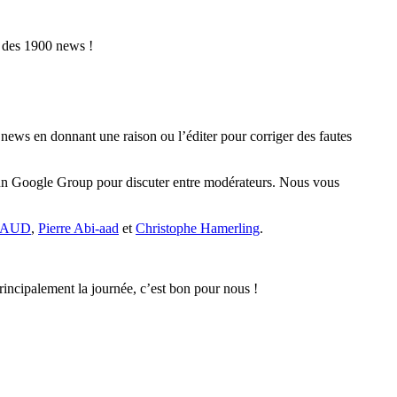
 des 1900 news !
 news en donnant une raison ou l’éditer pour corriger des fautes
i un Google Group pour discuter entre modérateurs. Nous vous
INAUD
,
Pierre Abi-aad
et
Christophe Hamerling
.
incipalement la journée, c’est bon pour nous !