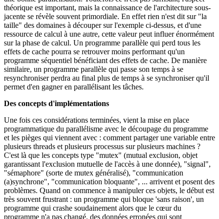
théorique est important, mais la connaissance de l'architecture sous-
jacente se révèle souvent primordiale. En effet rien n'est dit sur "la
taille" des domaines à découper sur l'exemple ci-dessus, et d'une
ressource de calcul à une autre, cette valeur peut influer énormément
sur la phase de calcul. Un programme parallèle qui perd tous les
effets de cache pourra se retrouver moins performant qu'un
programme séquentiel bénéficiant des effets de cache. De manière
similaire, un programme parallèle qui passe son temps à se
resynchroniser perdra au final plus de temps à se synchroniser qu'il
permet d'en gagner en parallélisant les tâches.
Des concepts d'implémentations
Une fois ces considérations terminées, vient la mise en place
programmatique du parallélisme avec le découpage du programme
et les pièges qui viennent avec : comment partager une variable entre
plusieurs threads et plusieurs processus sur plusieurs machines ?
C'est là que les concepts type "mutex" (mutual exclusion, objet
garantissant l'exclusion mutuelle de l'accès à une donnée), "signal",
"sémaphore" (sorte de mutex généralisé), "communication
(a)synchrone", "communication bloquante", ... arrivent et posent des
problèmes. Quand on commence à manipuler ces objets, le début est
très souvent frustrant : un programme qui bloque 'sans raison', un
programme qui crashe soudainement alors que le cœur du
programme n'a pas changé, des données erronées qui sont